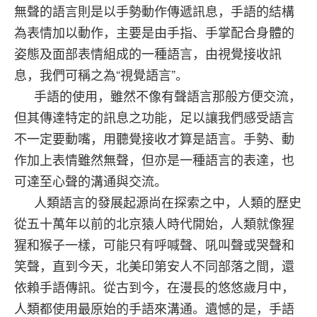
無聲的語言則是以手勢動作傳遞訊息，手語的結構
為表情加以動作，主要是由手指、手掌配合身體的
姿態及面部表情組成的一種語言，由視覺接收訊
息，我們可稱之為“視覺語言”。
手語的使用，雖然不像有聲語言那般方便交流，
但其傳達特定的訊息之功能，足以讓我們感受語言
不一定要動嘴，用聽覺接收才算是語言。手勢、動
作加上表情雖然無聲，但亦是一種語言的表達，也
可達至心聲的溝通與交流。
人類語言的發展起源尚在探索之中，人類的歷史
從五十萬年以前的北京猿人時代開始，人類就像猩
猩和猴子一樣，可能只有呼喊聲、吼叫聲或哭聲和
笑聲，直到今天，北美印第安人不同部落之間，還
依賴手語傳訊。從古到今，在漫長的悠悠歲月中，
人類都使用最原始的手語來溝通。遺憾的是，手語