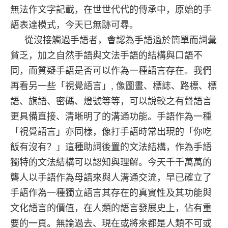
無法作文字記載，在世世代代的傳承中，原始的手
語表達模式，今天已無跡可尋。
從沒接觸過手語者，會認為手語過於簡單而詞彙
貧乏，加之自然手語與文法手語的結構與口語不
同，而質疑手語是否可以作為一種語言存在。我們
再看另一些「視覺語言」, 像圖畫、標誌、路標、標
語、旗語、密碼、燈號等等，可以說較之有聲語言
更具備直接、清晰明了的溝通功能。手語作為一種
「視覺語言」亦同樣，像打手語時常出現的「你吃
飯有沒有？」這種助詞後置的文法結構，作為手語
獨特的文法結構可以認知與理解。今天千千萬萬的
聾人以手語作為母語來與人溝通交流，早已確立了
手語作為一種獨立語言其存在的真實性及其功能與
文化語言的價值，在人類的語言發展史上，佔有重
要的一頁。無論過去、現在或將來都是人類不可或